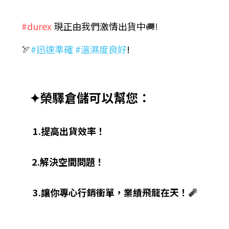
 ​ 
​ 
​ 
#durex
 現正由我們激情出貨中
🚚!
 ​ 
🏹
#迅速準確 #溫濕度良好
!
　✦榮驛倉儲可以幫您：
 ​ ​ 　1.提高出貨效率！
 ​ ​ ​ ​ ​ ​ 2.解決空間問題！
 ​ ​ 　3.讓你專心行銷衝單，業績飛龍在天！
🧨
 ​ ​ 