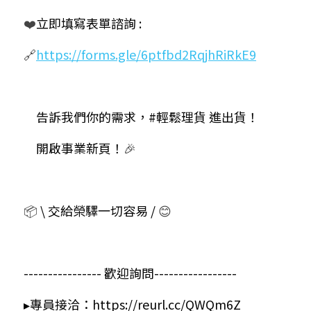
❤️
立即填寫表單諮詢 :
🔗
https://forms.gle/6ptfbd2RqjhRiRkE9
　告訴我們你的需求，
#輕鬆理貨
 進出貨！
　開啟事業新頁！
🎉
📦
 \ 交給榮驛一切容易 / 
😊
---------------- 歡迎詢問-----------------
▸專員接洽：
https://reurl.cc/QWQm6Z