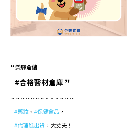
❛❛ 榮驛倉儲
 ​ ​ 
#合格醫材倉庫
 ❜❜
ꕀꕀꕀꕀꕀꕀꕀꕀꕀꕀꕀꕀꕀ
 ​ 
​ 
#藥妝
、
#保健食品
，
 ​ ​ 
#代理進出貨
，大丈夫！