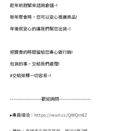
趁年前趕緊來諮詢倉儲~!
新年聚會時，您可以安心推廣商品! 
年後就安心的讓我們幫您出貨~!
​把寶貴的時間留給您專心做行銷! 
包貨的事，交給我們處理! 
#交給榮驛一切容易
~!
​------------------歡迎詢問------------------
▸專員接洽：
https://reurl.cc/QWQm6Z
▸地址：
高雄市左營區民族一路960巷7號