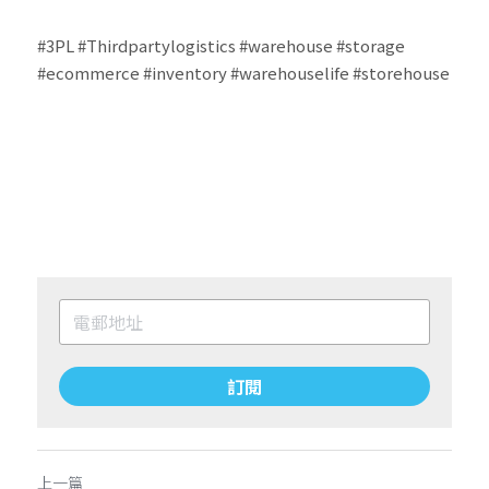
#3PL
#Thirdpartylogistics
#warehouse
#storage
#ecommerce
#inventory
#warehouselife
#storehouse
訂閱
上一篇