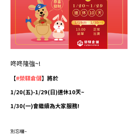
咚咚隆強~! 
【
#榮驛倉儲
】將於
1/20(五)-1/29(日)連休10天~
1/30(一)會繼續為大家服務!
別忘囉~