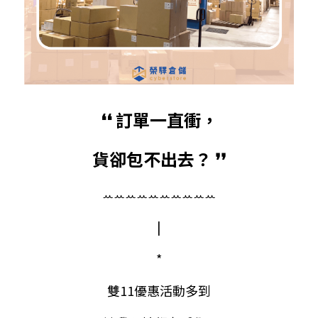
❛❛ 訂單一直衝，
貨卻包不出去？ ❜❜
ꕀꕀꕀꕀꕀꕀꕀꕀꕀꕀ​​​
|
*
雙11優惠活動多到