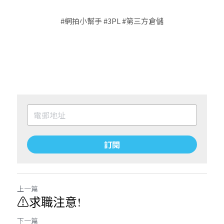
#網拍小幫手
#3PL
#第三方倉儲
訂閱
上一篇
⚠求職注意!
下一篇