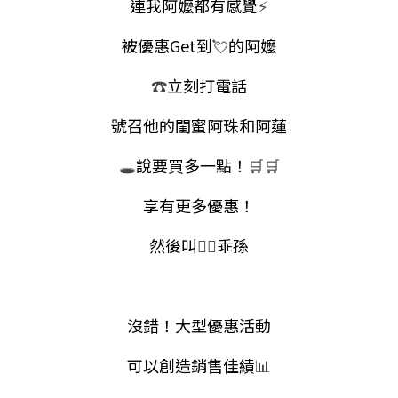
連我阿嬤都有感覺
⚡
被優惠Get到
💘
的阿嬤
☎
立刻打電話
號召他的閨蜜阿珠和阿蓮
🕳
說要買多一點！
🛒🛒
享有更多優惠！
然後叫
🙋‍♀️
乖孫
沒錯！大型優惠活動
可以創造銷售佳績
📊