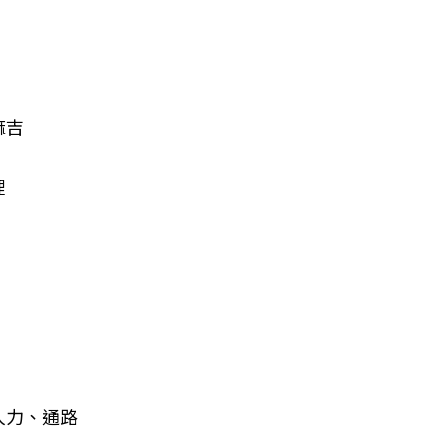
麻吉
裡
人力、通路