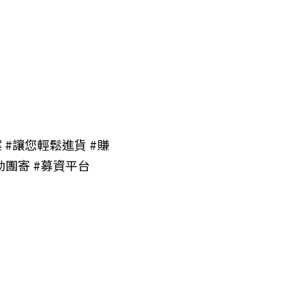
案
#讓您輕鬆進貨
#賺
動團寄
#募資平台