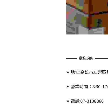
⎼⎼⎼⎼⎼   歡迎詢問  ⎼⎼⎼⎼⎼⎼ 
✶ 地址:高雄市左營區
✶ 營業時間：8:30-17:
✶ 電話:07-3108866