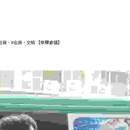
包貨
、
#出貨
，交給 【榮驛倉儲】