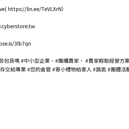
e( 
https://lin.ee/TeVLXrN
）
.cyberstore.tw
pse.is/3lb7qn
苦包貨嗎
#中小型企業
、
#團購賣家
、 
#賣家輕鬆經營方
銷存交給專業
#您的倉管
#寄小禮物給客人
#路跑
#團體活