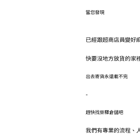
當您發現
已經跟超商店員變好
快要沒地方放貨的家
出去寄貨永遠載不完
-
趕快找榮驛倉儲吧
我們有專業的流程、