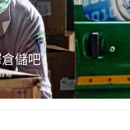
驛倉儲吧
容易