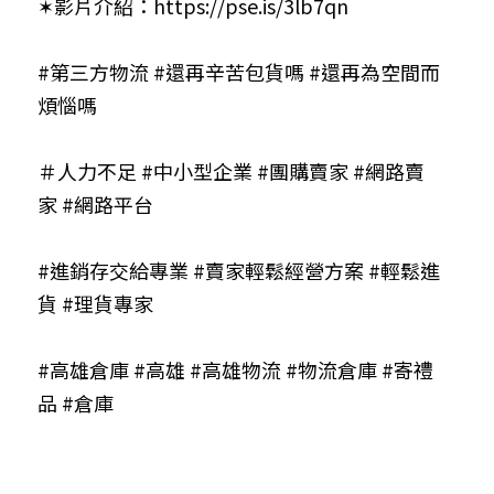
✶影片介紹：
https://pse.is/3lb7qn
#第三方物流
#還再辛苦包貨嗎
#還再為空間而
煩惱嗎
＃人力不足
#中小型企業
#團購賣家
#網路賣
家
#網路平台
#進銷存交給專業
#賣家輕鬆經營方案
#輕鬆進
貨
#理貨專家
#高雄倉庫
#高雄
#高雄物流
#物流倉庫
#寄禮
品
#倉庫