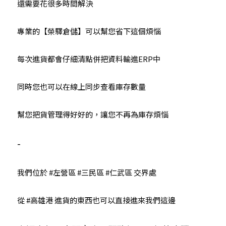
還需要花很多時間解決
專業的【榮驛倉儲】可以幫您省下這個煩惱
每次進貨都會仔細清點併把資料輸進ERP中
同時您也可以在線上同步查看庫存數量
幫您把貨管理得好好的，讓您不再為庫存煩惱
-
我們位於 
#左營區
#三民區
#仁武區
 交界處
從 
#高雄港
 進貨的東西也可以直接進來我們這邊