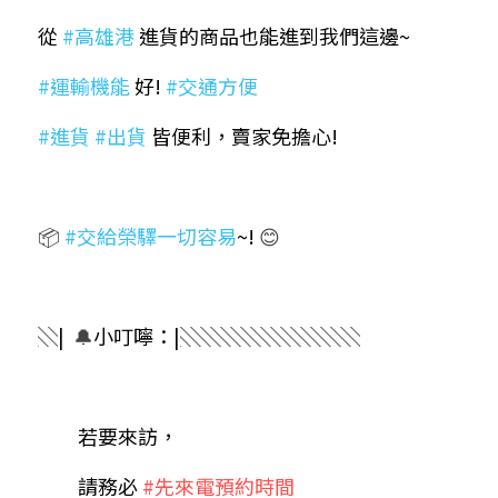
​從 
#高雄港
 進貨的商品也能進到我們這邊~
#運輸機能
 好! 
#交通方便
#進貨
#出貨
 皆便利，賣家免擔心!
📦 
#交給榮驛一切容易
~! 
😊
░| ​ 
🔔
小叮嚀：|░░░░░░░░░
　　若要來訪，
　　請務必 
#先來電預約時間