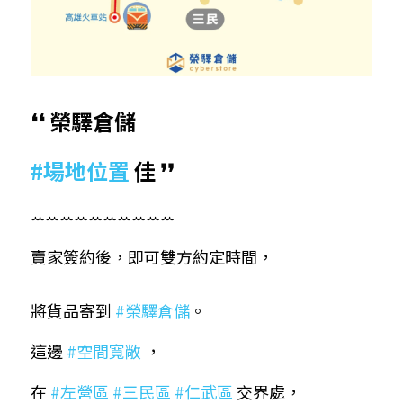
❛❛ 榮驛倉儲
#場地位置 
佳 ❜❜
ꕀꕀꕀꕀꕀꕀꕀꕀꕀꕀ​​
賣家簽約後，即可雙方約定時間，
​將貨品寄到 
#榮驛倉儲
。
這邊 
#空間寬敞
 ，
​在 
#左營區
#三民區
#仁武區
 交界處，