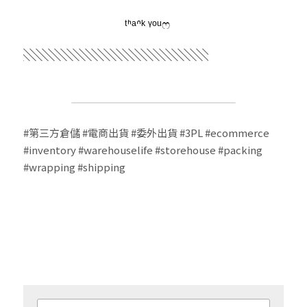
　　　　　　　　 ᵗᑋᵃᐢᵏ ᵞᵒᵘෆ
░░░░░░░░░░░░░░░​​
#第三方倉儲
#電商出貨
#委外出貨
#3PL
#ecommerce
#inventory
#warehouselife
#storehouse
#packing
#wrapping
#shipping