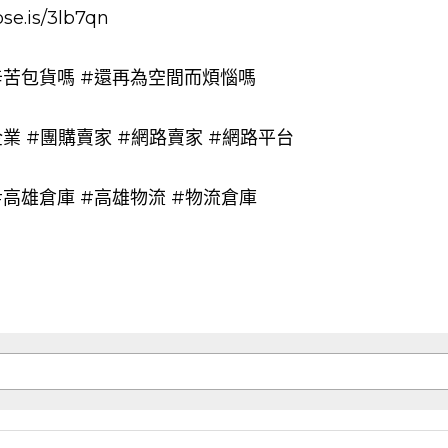
pse.is/3lb7qn
苦包貨嗎
#還再為空間而煩惱嗎
業
#團購賣家
#網路賣家
#網路平台
#高雄倉庫
#高雄物流
#物流倉庫