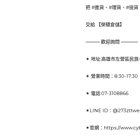
把 
#進貨
、
#理貨
、
#撿貨
交給 【榮驛倉儲】
⎼⎼⎼⎼⎼ 歡迎詢問 ⎼⎼⎼⎼⎼⎼
✶ 地址:高雄市左營區民族一
✶ 營業時間：8:30-17:30
✶ 電話:07-3108866
✶LINE ID：@273zttwe( 
✶官網：
https://www.cyb