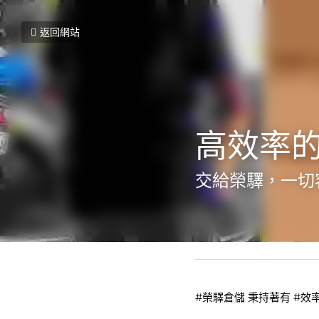
返回網站
高效率
交給榮驛，一切
2022年7月29日
#榮驛倉儲
 秉持著有 
#效率