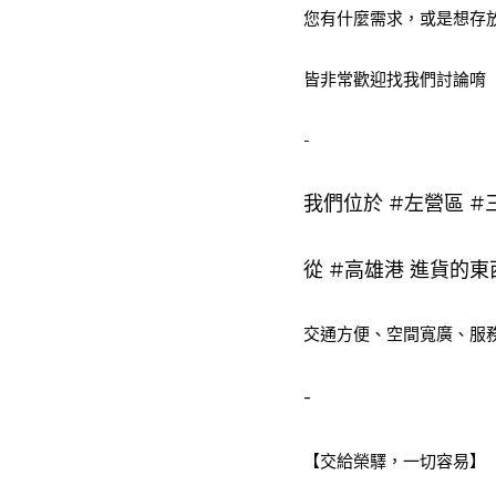
您有什麼需求，或是想存
皆非常歡迎找我們討論唷
-
我們位於 
#左營區
#
從 
#高雄港
 進貨的東
交通方便、空間寬廣、服
-
【交給榮驛，一切容易】