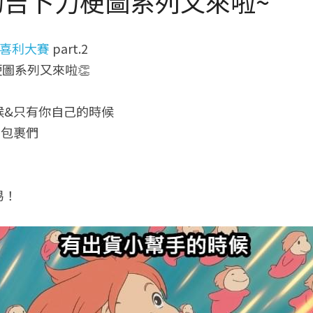
的吉卜力梗圖系列又來啦~
大喜利大賽
 part.2
梗圖系列又來啦👏
候&只有你自己的時候
的包裹們
易！