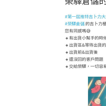
榮驛倉儲
#第一屆推特吉卜力
#榮驛倉儲
 的吉卜力
您有同感嗎😅
🔸有出貨小幫手的時
🔸出貨區&等待出貨
🔸出貨前&出貨後
🔸還沒回的客戶問題
🔸交給榮驛，一切容