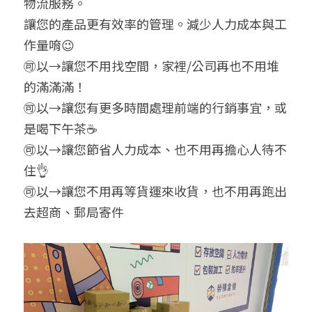
物流服務。
讓您的產品更有效率的管理。減少人力成本與工
作量唷😉
🉑以→讓您不用找空間，家裡/公司再也不用堆
的滿滿滿！
🉑以→讓您有更多時間處理前端的行銷事宜，或
是喝下午茶☕
🉑以→讓您節省人力成本、也不用再擔心人待不
住👌
🉑以→讓您不用再等貨運來收貨，也不用再跑出
去超商、郵局寄件