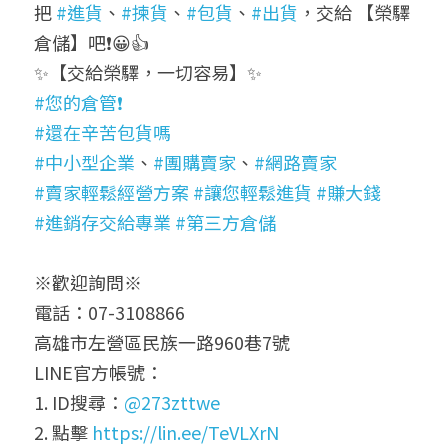
把 
#進貨
、
#揀貨
、
#包貨
、
#出貨
，交給 【榮驛
倉儲】吧❗😀👍
✨【交給榮驛，一切容易】✨
#您的倉管❗
#還在辛苦包貨嗎
#中小型企業
、
#團購賣家
、
#網路賣家
#賣家輕鬆經營方案
#讓您輕鬆進貨
#賺大錢
#進銷存交給專業
#第三方倉儲
※歡迎詢問※
電話：07-3108866
高雄市左營區民族一路960巷7號
LINE官方帳號：
1. ID搜尋：
@273zttwe
2. 點擊 
https://lin.ee/TeVLXrN