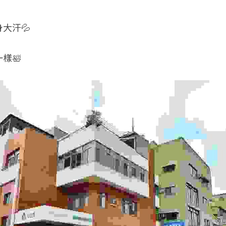
大汗💦
樣🛀