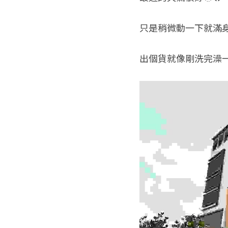
只是稍微動一下就滿身
出個貨就像剛洗完澡一