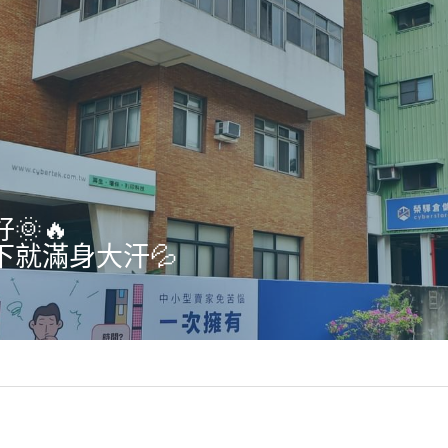
🌞🔥
下就滿身大汗💦