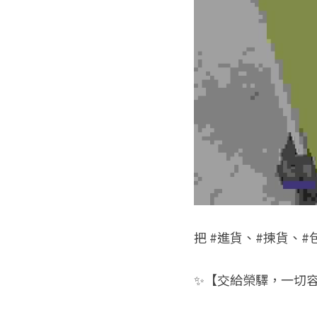
把 #進貨、#揀貨、#
✨【交給榮驛，一切