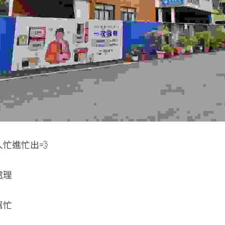
忙進忙出💨
處理
幫忙