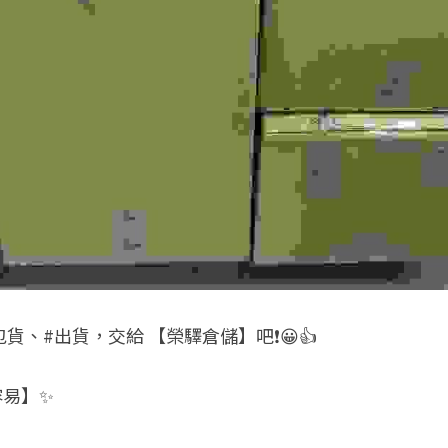
包貨、#出貨，交給 【榮驛倉儲】吧❗😀👍
容易】✨