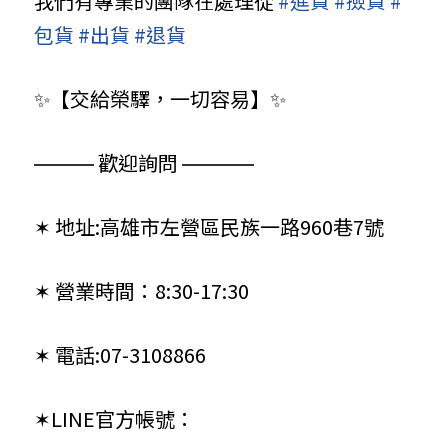
我們有專業的團隊在處理從
#進貨
#撿貨
#
包貨
#出貨
#退貨
✨【交給榮驛，一切容易】✨
⎼⎼⎼⎼⎼ 歡迎詢問 ⎼⎼⎼⎼⎼⎼
✶ 地址:高雄市左營區民族一路960巷7號
✶ 營業時間：8:30-17:30
✶ 電話:07-3108866
✶LINE官方帳號：