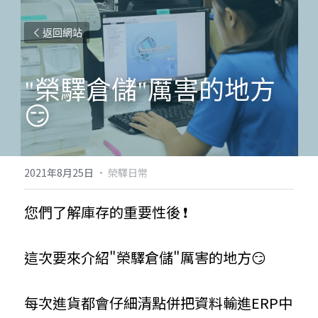
返回網站
"榮驛倉儲"厲害的地方
😏
2021年8月25日
·
榮驛日常
您們了解庫存的重要性後 ❗
這次要來介紹"榮驛倉儲"厲害的地方😏
每次進貨都會仔細清點併把資料輸進ERP中