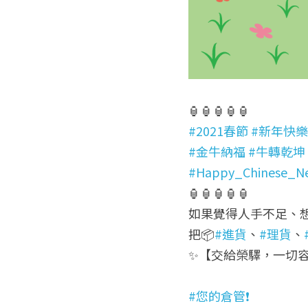
🏮🏮🏮🏮🏮
#2021春節
#新年快樂
#金牛納福
#牛轉乾坤
#Happy_Chinese_N
🏮🏮🏮🏮🏮
如果覺得人手不足、想
把📦
#進貨
、
#理貨
、
✨【交給榮驛，一切
#您的倉管❗