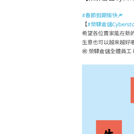
#春節假期愉快🎆
【
#榮驛倉儲Cybersto
希望各位賣家能在新
生意也可以越來越好喔
㊗ 榮驛倉儲全體員工 