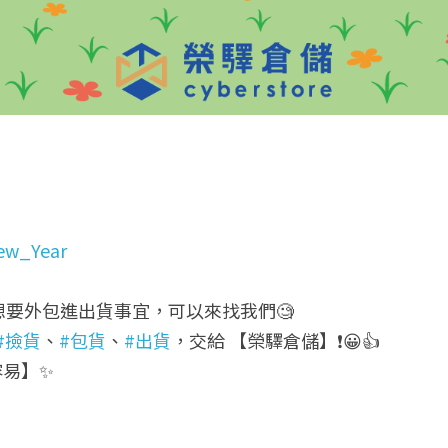
ew_Year
要外包進出貨事宜，可以來找我們🧐
#撿貨
、
#包貨
、
#出貨
，交給 【榮驛倉儲】❗😀👍
容易】✨