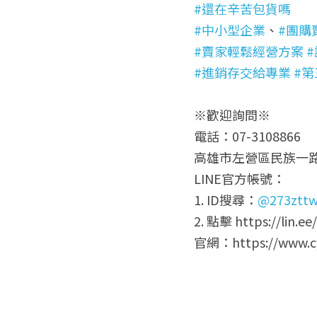
#還在辛苦包貨嗎
#中小型企業
、
#團購
#賣家輕鬆經營方案
#進銷存交給專業
#
※歡迎詢問※
電話：07-3108866
高雄市左營區民族一路
LINE官方帳號：
1. ID搜尋：
@273ztt
2. 點擊 https://lin.e
官網：https://www.cy