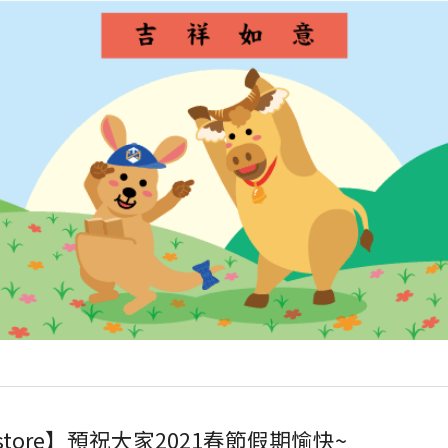
tore
】預祝大家2021春節假期愉快~