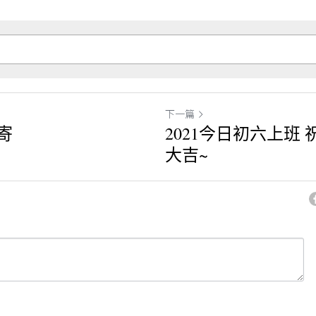
下一篇
寄
2021今日初六上班
大吉~