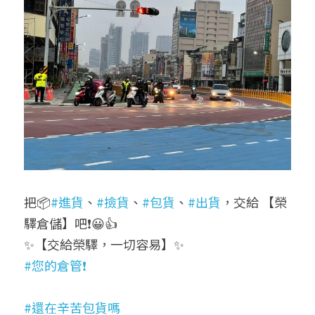
把📦
#進貨
、
#撿貨
、
#包貨
、
#出貨
，交給 【榮
驛倉儲】吧❗😀👍
✨【交給榮驛，一切容易】✨
#您的倉管❗
#還在辛苦包貨嗎