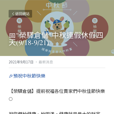
返回網站
📅"榮驛倉儲"中秋連假休假四
天(9/18-9/21)
2021年9月17日
·
最新消息
🎉預祝中秋節快樂
【榮驛倉儲】提前祝福各位賣家們中秋佳節快樂
🌕
祝您們柚健康、柚圓滿，健康就是最大的財富