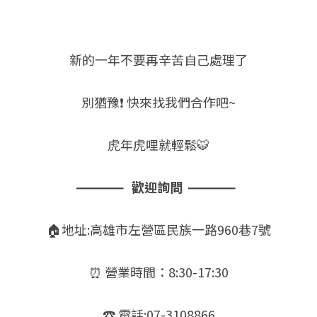
新的一年不要再辛苦自己處理了
別猶豫❗ 快來找我們合作吧~
虎年虎哩就輕鬆🐯
⎼⎼⎼⎼⎼⎼   歡迎詢問  ⎼⎼⎼⎼⎼⎼  
🏠地址:高雄市左營區民族一路960巷7號
⏰ 營業時間：8:30-17:30
☎ 電話:07-3108866