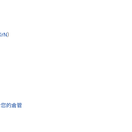
XrN
）
#您的倉管