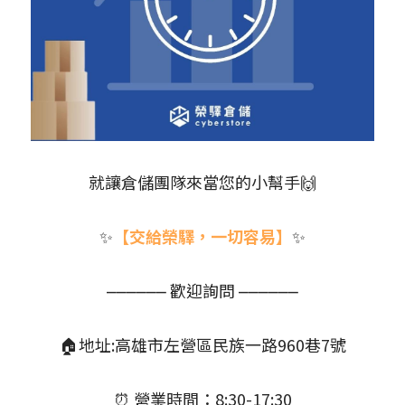
就讓倉儲團隊來當您的小幫手🙌
✨
【交給榮驛，一切容易】
✨
⎼⎼⎼⎼⎼⎼ 歡迎詢問 ⎼⎼⎼⎼⎼⎼
🏠地址:高雄市左營區民族一路960巷7號
⏰ 營業時間：8:30-17:30