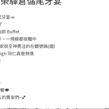
/04 榮驛倉儲尾牙宴
牙宴📣
了
Buffet
卡，一條線都很難中
家很全神貫注的在聽號碼(圖)
gh 同仁真是熱情
灣
✨
餐🍽
 的賣家們~💕