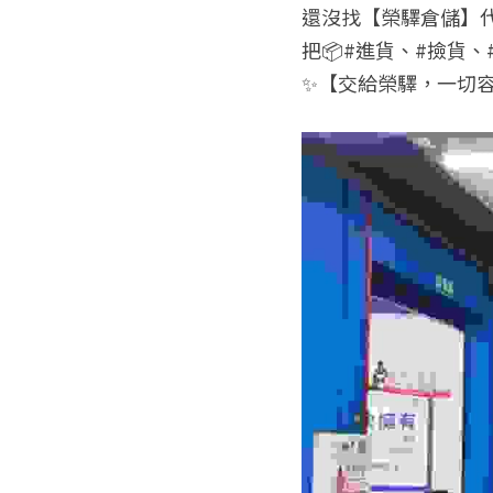
還沒找【榮驛倉儲】
把📦#進貨、#撿貨、
✨【交給榮驛，一切