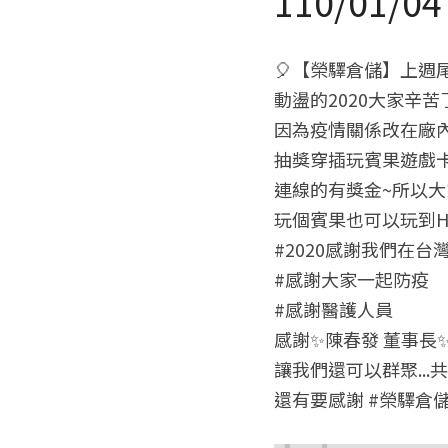
110/01
🎈【榮驛倉儲】上週尾
動盪的2020大家辛苦
因為疫情關係改在廠內辦 
抽獎穿插玩賓果遊戲
連線的有獎金~所以大
玩個賓果也可以玩到Hi
#2020感謝我們在台
#感謝大家一起防疫
#感謝醫護人員
感謝✨陳春發 董事長
讓我們還可以群聚...共
還有要感謝 #榮驛倉儲