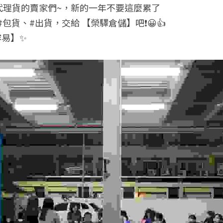
代理貨的賣家們~，新的一年不要這麼累了
#包貨、#出貨，交給 【榮驛倉儲】吧❗😀👍
容易】✨