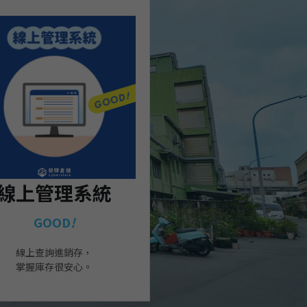
線上管理系統
GOOD
!
線上查詢進銷存，
掌握庫存很安心。