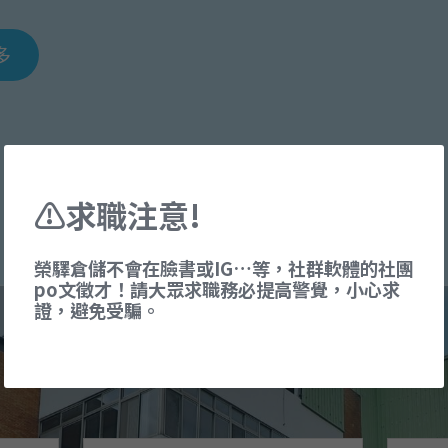
多
﹀
⚠求職注意!
榮驛倉儲不會在臉書或IG…等，社群軟體的社團
po文徵才！請大眾求職務必提高警覺，小心求
證，避免受騙。
服務 3 重點