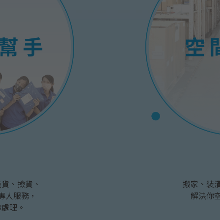
進貨、撿貨、
搬家、裝
專人服務，
解決你
你處理。