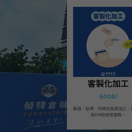
客製化加工
GOOD
!
換箱、貼標、特殊包裝與加工、
與DM投放等服務。