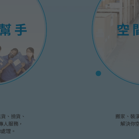
進貨、撿貨、
搬家、裝
專人服務，
解決你
你處理。