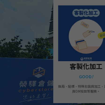
客製化加工
GOOD
!
換箱、貼標、特殊包裝與加工、
與DM投放等服務。