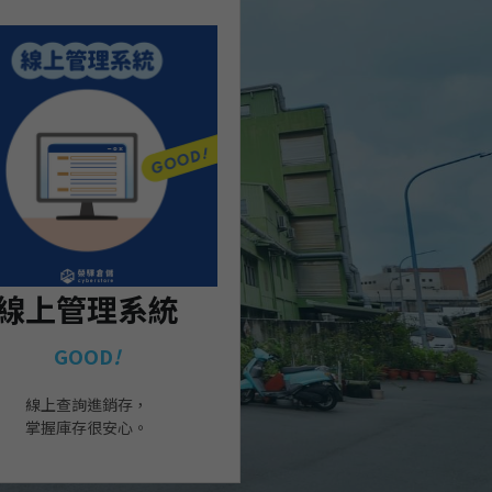
線上管理系統
GOOD
!
線上查詢進銷存，
掌握庫存很安心。