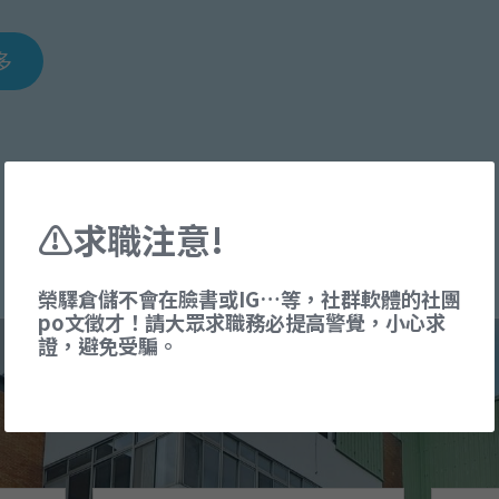
多
﹀
⚠求職注意!
榮驛倉儲不會在臉書或IG…等，社群軟體的社團
po文徵才！請大眾求職務必提高警覺，小心求
證，避免受騙。
服務 3 重點