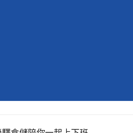
 榮驛倉儲陪你一起上下班