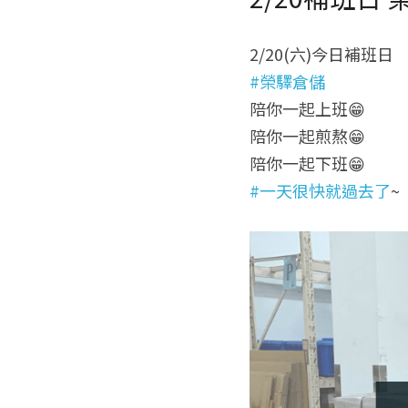
2/20(六)今日補班日
#榮驛倉儲
陪你一起上班😁
陪你一起煎熬😁
陪你一起下班😁
#一天很快就過去了
~