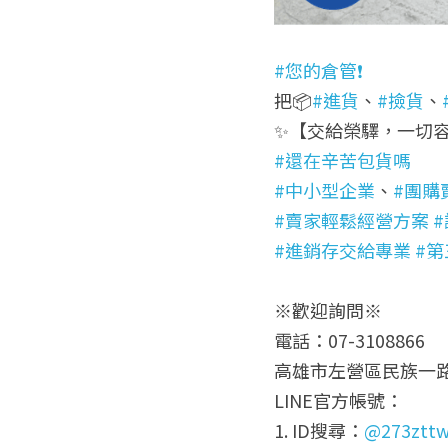
#您的倉管❗
把📦
#進貨
、
#撿貨
、
✨【交給榮驛，一切
#還在辛苦包貨嗎
#中小型企業
、
#團購
#賣家輕鬆經營方案
#進銷存交給專業
#
※歡迎詢問※
電話：07-3108866
高雄市左營區民族一路
LINE官方帳號：
1. ID搜尋：
@273ztt