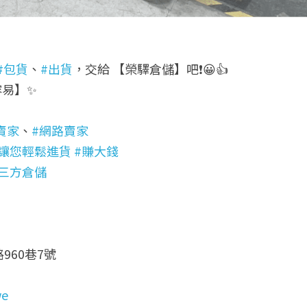
#包貨
、
#出貨
，交給 【榮驛倉儲】吧❗😀👍
容易】✨
賣家
、
#網路賣家
#讓您輕鬆進貨
#賺大錢
第三方倉儲
960巷7號
we