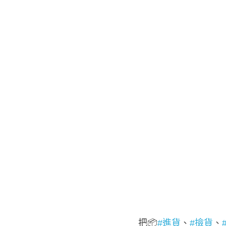
把📦
#進貨
、
#撿貨
、