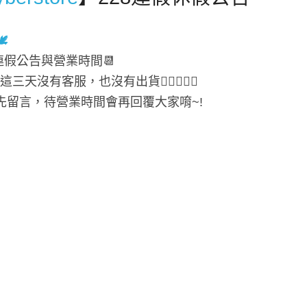

假公告與營業時間📆
，這三天沒有客服，也沒有出貨❗‍🙇‍♀️🙇‍♂️
先留言，待營業時間會再回覆大家唷~!