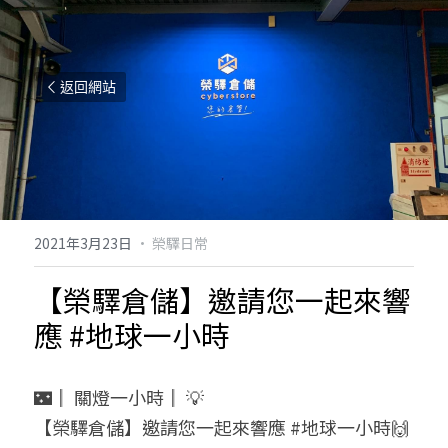
返回網站
2021年3月23日
·
榮驛日常
【榮驛倉儲】邀請您一起來響
應 #地球一小時
🌃║ 關燈一小時║ 💡
【榮驛倉儲】邀請您一起來響應 #地球一小時🙌