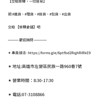
【交給榮驛，一切容易】
把 
#進貨
、
#理貨
、
#撿貨
、
#包貨
、
#出貨
交給 【榮驛倉儲】吧
⎼⎼⎼⎼⎼ 歡迎詢問 ⎼⎼⎼⎼⎼⎼
✶ 專員接洽 : 
https://forms.gle/6ptfbd2RqjhRiRkE9
✶ 地址:高雄市左營區民族一路960巷7號
✶ 營業時間：8:30-17:30
✶ 電話:07-3108866