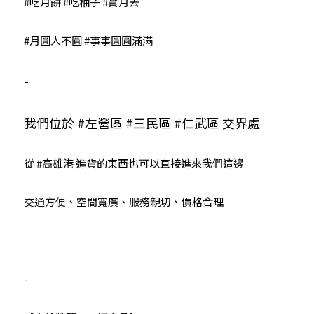
#吃月餅
#吃柚子
#賞月去
#月圓人不圓
#事事圓圓滿滿
-
我們位於 
#左營區
#三民區
#仁武區
 交界處
從 
#高雄港
 進貨的東西也可以直接進來我們這邊
交通方便、空間寬廣、服務親切、價格合理
-