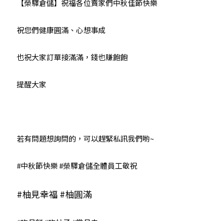
【榮驛倉儲】祝福各位賣家們中秋佳節快樂
祝您們健康圓滿、心想事成
也祝大家訂單接滿滿，錢也賺飽飽
提醒大家
若有問題想詢問的，可以趕緊私訊我們喲~
#中秋節快樂
#榮驛倉儲全體員工敬祝
#柚見幸福
#柚圓滿