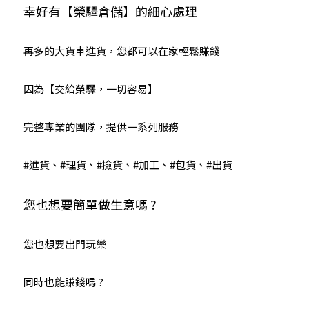
幸好有【榮驛倉儲】的細心處理
再多的大貨車進貨，您都可以在家輕鬆賺錢
因為【交給榮驛，一切容易】
完整專業的團隊，提供一系列服務
#進貨
、
#理貨
、
#撿貨
、
#加工
、
#包貨
、
#出貨
您也想要簡單做生意嗎 ?
您也想要出門玩樂
同時也能賺錢嗎 ?