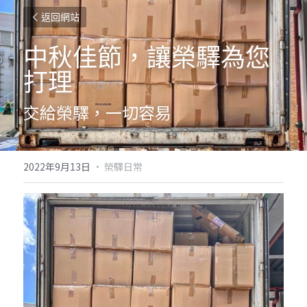
返回網站
中秋佳節，讓榮驛為您
打理
交給榮驛，一切容易
2022年9月13日
·
榮驛日常