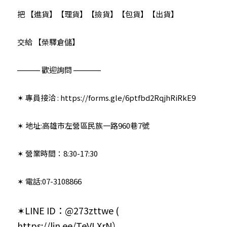
把 【進貨】【理貨】【撿貨】【包貨】【出貨】
交給 【榮驛倉儲】
⎼⎼⎼⎼⎼ 歡迎詢問 ⎼⎼⎼⎼⎼⎼
✶ 專員接洽 : 
https://forms.gle/6ptfbd2RqjhRiRkE9
✶ 地址:高雄市左營區民族一路960巷7號
✶ 營業時間：8:30-17:30
✶ 電話:07-3108866
✶LINE ID：@273zttwe ( 
https://lin.ee/TeVLXrN
）