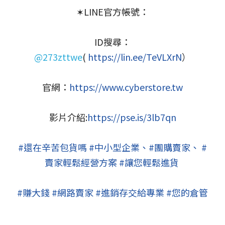
✶LINE官方帳號：
ID搜尋：
@273zttwe
(
https://lin.ee/TeVLXrN
）
官網：
https://www.cyberstore.tw
影片介紹:
https://pse.is/3lb7qn
#還在辛苦包貨嗎
#中小型企業
、
#團購賣家
、
#
賣家輕鬆經營方案
#讓您輕鬆進貨
#賺大錢
#網路賣家
#進銷存交給專業
#您的倉管