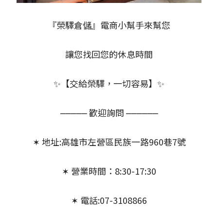
『榮驛倉儲』電商小幫手來幫您
讓您找回您的休息時間
✨【交給榮驛，一切容易】✨
⎼⎼⎼⎼⎼ 歡迎詢問 ⎼⎼⎼⎼⎼⎼
✶ 地址:高雄市左營區民族一路960巷7號
✶ 營業時間：8:30-17:30
✶ 電話:07-3108866