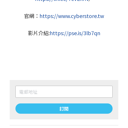
官網：
h
ttps://www.cyberstore.tw
影片介紹:
https://pse.is/3lb7qn
訂閱