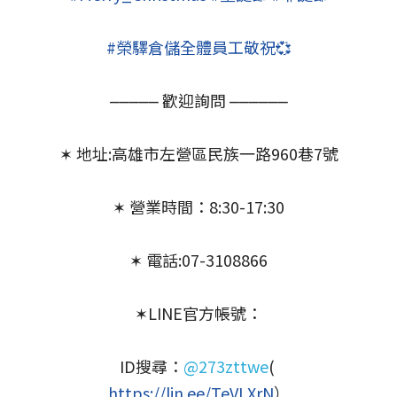
#榮驛倉儲全體員工敬祝💞
⎼⎼⎼⎼⎼ 歡迎詢問 ⎼⎼⎼⎼⎼⎼
✶ 地址:高雄市左營區民族一路960巷7號
✶ 營業時間：8:30-17:30
✶ 電話:07-3108866
✶LINE官方帳號：
ID搜尋：
@273zttwe
( 
https://lin.ee/TeVLXrN
）