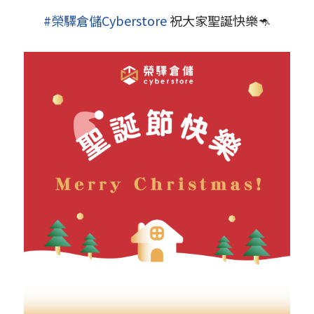
#榮驛倉儲Cyberstore
祝大家聖誕快樂🦘