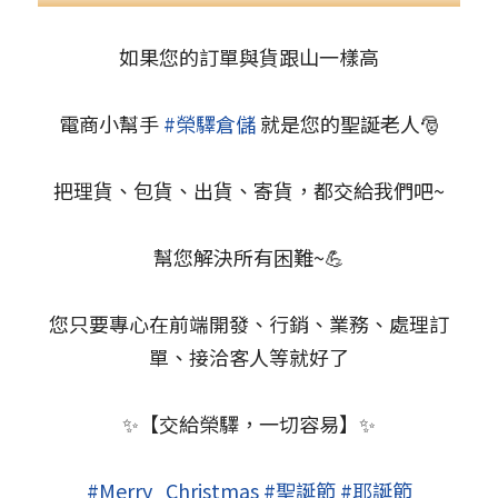
如果您的訂單與貨跟山一樣高
電商小幫手
#榮驛倉儲
就是您的聖誕老人🎅
把理貨、包貨、出貨、寄貨，都交給我們吧~
幫您解決所有困難~💪
您只要專心在前端開發、行銷、業務、處理訂
單、接洽客人等就好了
✨【交給榮驛，一切容易】✨
#Merry_Christmas
#聖誕節
#耶誕節