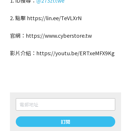
1. ID搜尋：
@273zttwe
2. 點擊 
https://lin.ee/TeVLXrN
官網：
https://www.cyberstore.tw
影片介紹：
https://youtu.be/ERTxeMFX9Kg
訂閱