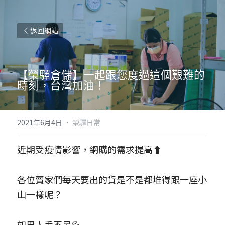
返回網站
【榮驛倉儲】一起跟您度過這個艱難的
時刻，台灣加油！
2021年6月4日
·
榮驛日常
近期受疫情影響，網購的需求提高⬆
各位賣家們每天要出的貨是不是都堆得跟一座小
山一樣呢？
如果人手不足💦