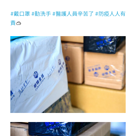
#戴口罩
#勤洗手
#醫護人員辛苦了
#防疫人人有
責
🥽