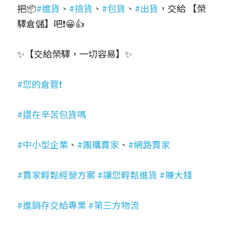
把📦
#進貨
、
#撿貨
、
#包貨
、
#出貨
，交給 【榮
驛倉儲】吧❗😀👍
✨【交給榮驛，一切容易】✨
#您的倉管❗
#還在辛苦包貨嗎
#中小型企業
、
#團購賣家
、
#網路賣家
#賣家輕鬆經營方案
#讓您輕鬆進貨
#賺大錢
#進銷存交給專業
#第三方物流